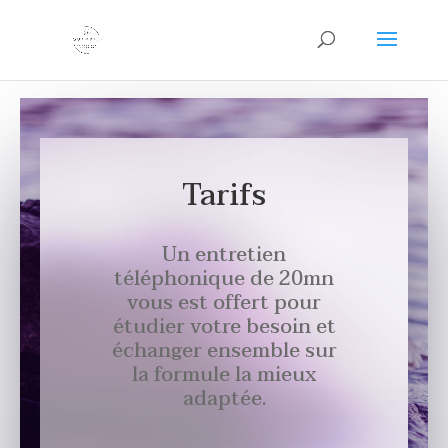
Tarifs
Un entretien
téléphonique de 20mn
vous est offert pour
étudier votre besoin et
échanger ensemble sur
la formule la mieux
adaptée.